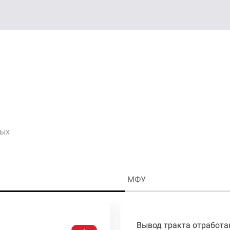
бых
МФУ
Вывод тракта отработа
Вывод тракта отработа