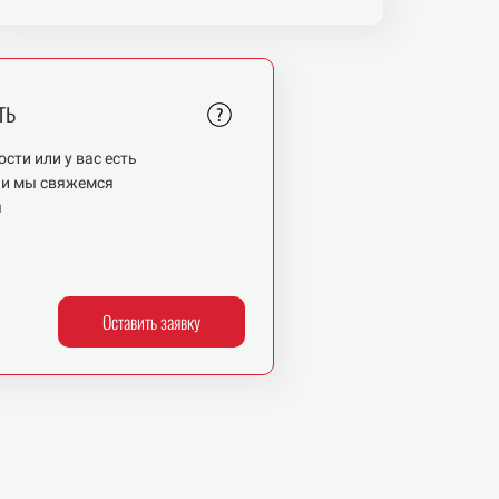
ть
сти или у вас есть
 и
мы свяжемся
я
Оставить заявку